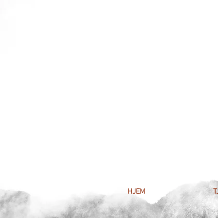
HJEM
T