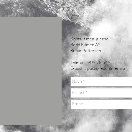
Kontakt meg gjerne!
Redd Filmen AS
Runar Pettersen
Telefon : 909 78 549
E-post :
post@reddfilmen.no